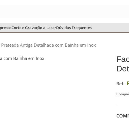
CHURRASCO
CHIMARRÃO E TERERÊ
COZINHA
ESCRITÓRIO
presso
Corte e Gravação a Laser
Dúvidas Frequentes
lo Prateada Antiga Detalhada com Bainha em Inox
Fac
Det
Ref.:
Compart
COMP