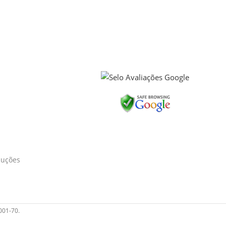
luções
001-70.