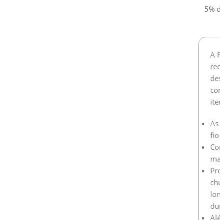
5% d
A 
re
de
co
ite
As
fio
Co
ma
Pr
ch
lo
dur
Alé