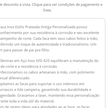
e desconto à vista. Clique para ver condições de pagamento e
frete.
Faca Inox Estilo Prateada Antiga Personalizada possui
conhecimento por sua resistência à corrosão e seu excelente
sempenho de corte. Cada faca tem seus cabos feitos à mão,
nferindo um toque de autenticidade e tradicionalismo. Um
m para passar de pai pra filho.
 lâminas em Aço Inox AISI 420 equilibram a manutenção do
 de corte e a resistência à corrosão.
nfeccionamos os cabos artesanais à mão, com polimento
nual diferenciado.
ojetamos as facas para suportar o uso intensivo em
urrascos e lida campeira, garantindo sua durabilidade e
ngevidade. Gravamos a laser, mantendo essa personalização
ante toda a vida útil do material.
m de serem ideais para atividades ao ar livre, as facas