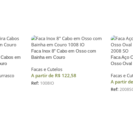
Faca Inox 8″ Cabo em Osso com
ra Cabos em
Bainha em Couro
Faca Aço 
uro
Osso Oval
Facas e Cutelos
urrasco
A partir de
R$
122,58
Facas e Cu
A partir d
Ref:
1008IO
Ref:
2008S