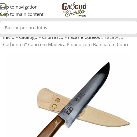
Skip to navigation
Skip to main content
Início
»
Catálogo
»
Churrasco
»
Facas e Cutelos
»
Faca Aço
Carbono 6″ Cabo em Madeira Pinado com Bainha em Couro