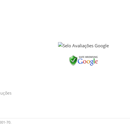
luções
001-70.