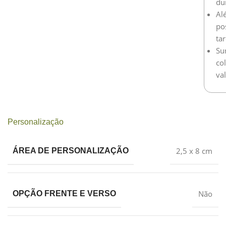
dur
Alé
po
tar
Su
co
va
Personalização
2,5 x 8 cm
ÁREA DE PERSONALIZAÇÃO
Não
OPÇÃO FRENTE E VERSO