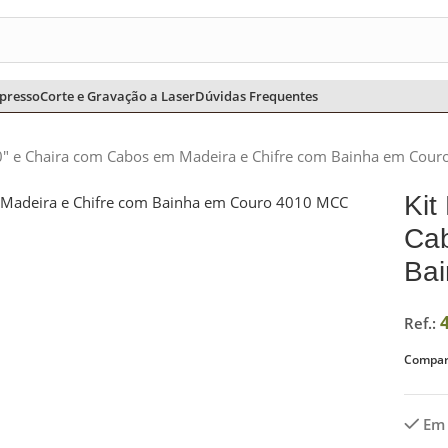
CHURRASCO
CHIMARRÃO E TERERÊ
COZINHA
ESCRITÓRIO
presso
Corte e Gravação a Laser
Dúvidas Frequentes
10″ e Chaira com Cabos em Madeira e Chifre com Bainha em Cour
Kit
Cab
Bai
Ref.:
Compart
Em