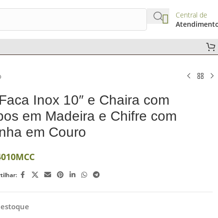
Central de
Atendiment
o
 Faca Inox 10″ e Chaira com
os em Madeira e Chifre com
nha em Couro
4010MCC
ilhar:
 estoque