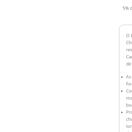
5% d
O 
Ch
re
Ca
de
As
fio
Co
ma
boa
Pr
ch
lo