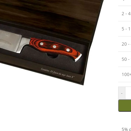
2 - 
5 - 
20 -
50 -
100
-
5% d