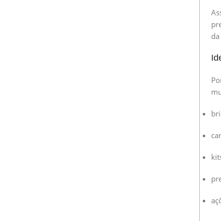
As
pr
da
Id
Po
mu
br
ca
ki
pre
aç