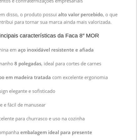
entos e confraternizações empresariais
ém disso, o produto possui
alto valor percebido
, o que
ntribui para tornar sua marca ainda mais valorizada.
incipais características da Faca 8″ MOR
mina em
aço inoxidável resistente e afiada
manho
8 polegadas
, ideal para cortes de carnes
bo em madeira tratada
com excelente ergonomia
sign elegante e sofisticado
ve e fácil de manusear
celente para churrasco e uso na cozinha
ompanha
embalagem ideal para presente