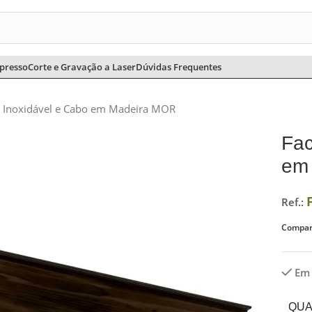
CHURRASCO
CHIMARRÃO E TERERÊ
COZINHA
ESCRITÓRIO
presso
Corte e Gravação a Laser
Dúvidas Frequentes
o Inoxidável e Cabo em Madeira MOR
Fac
em
Ref.:
Compart
Em
QUA