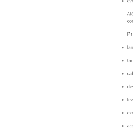
ev
Al
co
Pr
lâ
ta
ca
de
le
ex
ac