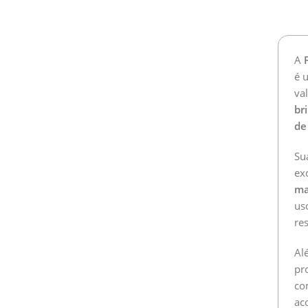
A
é 
va
br
de
Su
ex
ma
uso
re
Al
pr
co
ac