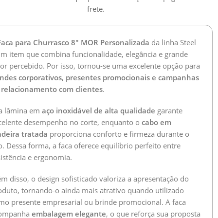
frete.
Faca para Churrasco 8″ MOR Personalizada
da linha Steel
um item que combina funcionalidade, elegância e grande
lor percebido. Por isso, tornou-se uma excelente opção para
indes corporativos, presentes promocionais e campanhas
 relacionamento com clientes
.
a lâmina em
aço inoxidável de alta qualidade
garante
celente desempenho no corte, enquanto o
cabo em
deira tratada
proporciona conforto e firmeza durante o
. Dessa forma, a faca oferece equilíbrio perfeito entre
sistência e ergonomia.
ém disso, o design sofisticado valoriza a apresentação do
oduto, tornando-o ainda mais atrativo quando utilizado
mo presente empresarial ou brinde promocional. A faca
ompanha
embalagem elegante
, o que reforça sua proposta