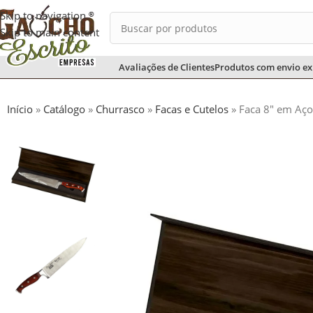
Skip to navigation
Skip to main content
Avaliações de Clientes
Produtos com envio ex
Início
»
Catálogo
»
Churrasco
»
Facas e Cutelos
»
Faca 8″ em Aç