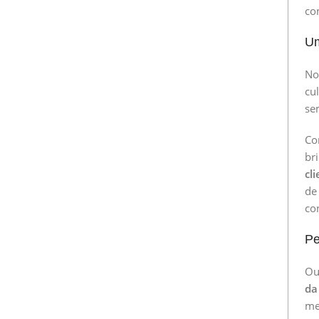
co
Um
No
cu
se
Co
br
cl
de
co
Pe
Ou
da
me