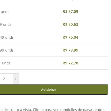
4 unds
R$
87,09
19 unds
R$
80,63
 49 unds
R$
76,04
 99 unds
R$
73,99
+ unds
R$
72,78
+
Adicionar
e desconto à vista. Clique para ver condições de pagamento e