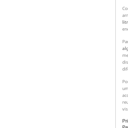
C
ar
li
en
Pa
al
me
di
di
Po
um
ac
reu
vis
Pr
Pe