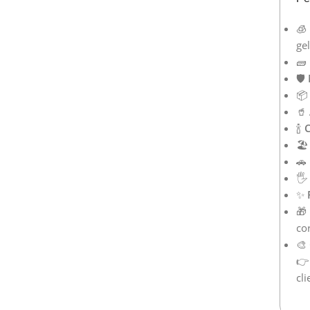
🧊
ge
🧱
🛡️

🥤
🍾
C
🏖
🚗
🖐️
✨
🎁
co
🎨
👉
cl