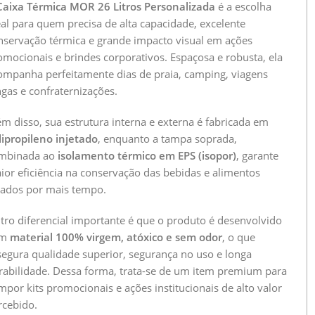
Caixa Térmica MOR 26 Litros Personalizada
é a escolha
eal para quem precisa de alta capacidade, excelente
nservação térmica e grande impacto visual em ações
omocionais e brindes corporativos. Espaçosa e robusta, ela
ompanha perfeitamente dias de praia, camping, viagens
ngas e confraternizações.
ém disso, sua estrutura interna e externa é fabricada em
lipropileno injetado
, enquanto a tampa soprada,
mbinada ao
isolamento térmico em EPS (isopor)
, garante
ior eficiência na conservação das bebidas e alimentos
lados por mais tempo.
tro diferencial importante é que o produto é desenvolvido
om
material 100% virgem, atóxico e sem odor
, o que
segura qualidade superior, segurança no uso e longa
rabilidade. Dessa forma, trata-se de um item premium para
mpor kits promocionais e ações institucionais de alto valor
rcebido.