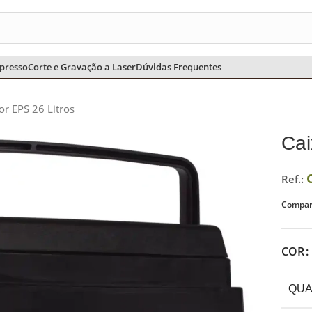
CHURRASCO
CHIMARRÃO E TERERÊ
COZINHA
ESCRITÓRIO
presso
Corte e Gravação a Laser
Dúvidas Frequentes
r EPS 26 Litros
Cai
Ref.:
Compart
COR
QUA