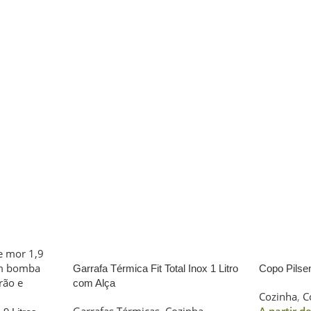
Garrafa Térmica Fit Total Inox 1 Litro
Copo Pilse
com Alça
Cozinha
,
C
Garrafas Térmicas
,
Cozinha
A partir d