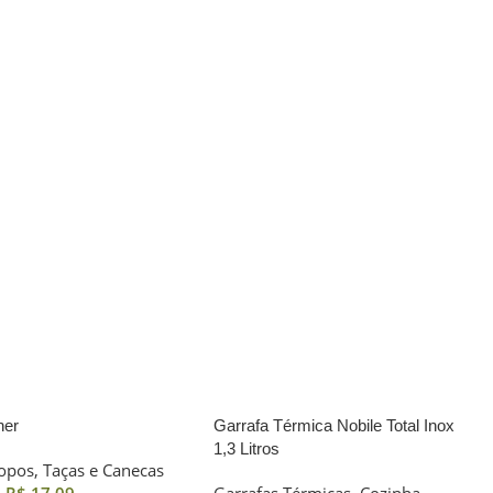
ner
Garrafa Térmica Nobile Total Inox
1,3 Litros
opos, Taças e Canecas
e
R$
17,09
Garrafas Térmicas
,
Cozinha