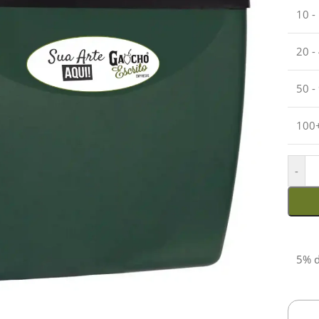
10 -
20 -
50 -
100
-
5% d