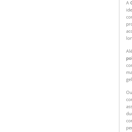
A
id
co
pr
ac
lo
Al
po
co
ma
ge
Ou
c
as
du
co
pe