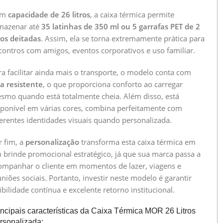
om
capacidade de 26 litros
, a caixa térmica permite
mazenar até
35 latinhas de 350 ml ou 5 garrafas PET de 2
tros deitadas
. Assim, ela se torna extremamente prática para
contros com amigos, eventos corporativos e uso familiar.
ra facilitar ainda mais o transporte, o modelo conta com
ça resistente
, o que proporciona conforto ao carregar
smo quando está totalmente cheia. Além disso, está
sponível em várias cores, combina perfeitamente com
ferentes identidades visuais quando personalizada.
r fim, a
personalização
transforma esta caixa térmica em
 brinde promocional estratégico, já que sua marca passa a
ompanhar o cliente em momentos de lazer, viagens e
niões sociais. Portanto, investir neste modelo é garantir
ibilidade contínua e excelente retorno institucional.
incipais características da Caixa Térmica MOR 26 Litros
rsonalizada: