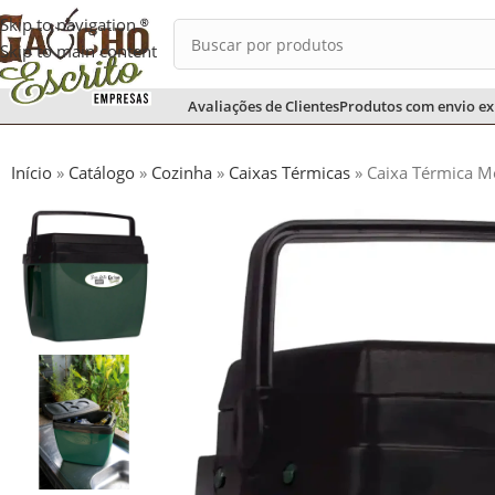
Skip to navigation
Skip to main content
Avaliações de Clientes
Produtos com envio ex
Início
»
Catálogo
»
Cozinha
»
Caixas Térmicas
»
Caixa Térmica Mo