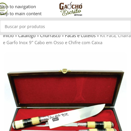
Skip to navigation
Skip to main content
Início
»
Catálogo
»
Churrasco
»
Facas e Cutelos
»
Kit Faca, Chaira
e Garfo Inox 9″ Cabo em Osso e Chifre com Caixa