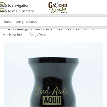
Skip to navigation
Skip to main content
Início
»
Catálogo
»
Chimarrão e Tererê
»
Cuias
»
Cuia em
Madeira Imbuia Bago Preta