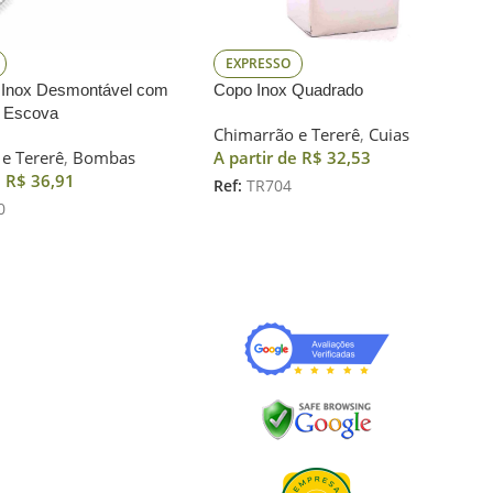
EXPRESSO
Inox Desmontável com
Copo Inox Quadrado
m Escova
Chimarrão e Tererê
,
Cuias
e Tererê
,
Bombas
A partir de
R$
32,53
e
R$
36,91
Ref:
TR704
0