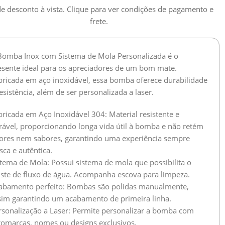
e desconto à vista. Clique para ver condições de pagamento e
frete.
Bomba Inox com Sistema de Mola Personalizada é o
esente ideal para os apreciadores de um bom mate.
bricada em aço inoxidável, essa bomba oferece durabilidade
esistência, além de ser personalizada a laser.
bricada em Aço Inoxidável 304: Material resistente e
rável, proporcionando longa vida útil à bomba e não retém
ores nem sabores, garantindo uma experiência sempre
sca e autêntica.
stema de Mola: Possui sistema de mola que possibilita o
uste de fluxo de água. Acompanha escova para limpeza.
abamento perfeito: Bombas são polidas manualmente,
sim garantindo um acabamento de primeira linha.
rsonalização a Laser: Permite personalizar a bomba com
gomarcas, nomes ou designs exclusivos.