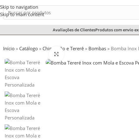
Skip to navigation
Skip to main content
Avaliações de Clientes
Produtos com envio ex
Início
»
Catálogo
»
Chimarrão e Tererê
»
Bombas
»
Bomba Inox 
Ampliar