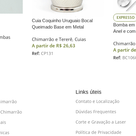
EXPRESSO
Cuia Coquinho Uruguaio Bocal
Bomba em 
Queimado Base em Metal
Anel e co
mbas
Chimarrão e Tererê
,
Cuias
Chimarrão 
A partir de
R$
26,63
A partir d
Ref:
CP131
Ref:
BC106
Links úteis
Contato e Localização
himarrão
Dúvidas Frequentes
 Chimarrão
Corte e Gravação a Laser
ais
Política de Privacidade
micas