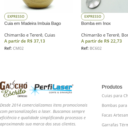
EXPRESSO
EXPRESSO
Cuia em Madeira Imbuia Bago
Bomba em Inox
Chimarrão e Tererê
,
Cuias
Chimarrão e Tererê
,
Bo
A partir de
R$
37,13
A partir de
R$
22,73
Ref:
CM02
Ref:
BC602
Produtos
Cuias para C
Desde 2014 comercializamos itens promocionais
Bombas para
com personalizações a laser. Buscamos sempre
Facas Artesan
eficiência e qualidade simplificando processos e
aproximando sua marca dos seus clientes.
Garrafas Tér