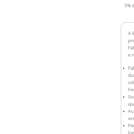
5% d
A 
pr
Fa
e r
Fa
du
od
fre
Si
aj
Ac
as
Pe
lo