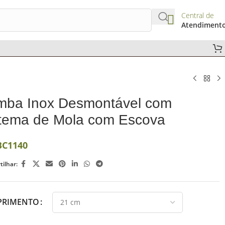
Central de
Atendiment
mba Inox Desmontável com
tema de Mola com Escova
BC1140
ilhar:
RIMENTO