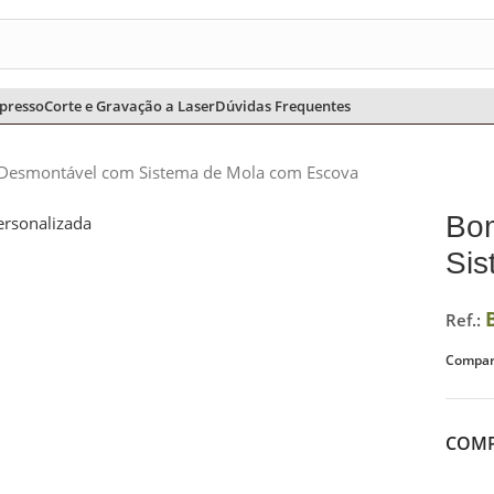
CHURRASCO
CHIMARRÃO E TERERÊ
COZINHA
ESCRITÓRIO
presso
Corte e Gravação a Laser
Dúvidas Frequentes
Desmontável com Sistema de Mola com Escova
Bo
Sis
Ref.:
Compart
COMP